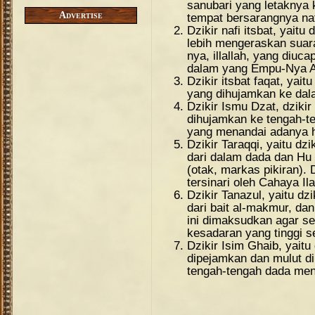
sanubari yang letaknya k
Advertise
tempat bersarangnya n
Dzikir nafi itsbat, yaitu 
lebih mengeraskan suara 
nya, illallah, yang diu
dalam yang Empu-Nya A
Dzikir itsbat faqat, yaitu 
yang dihujamkan ke dala
Dzikir Ismu Dzat, dzikir
dihujamkan ke tengah-t
yang menandai adanya h
Dzikir Taraqqi, yaitu dzi
dari dalam dada dan Hu
(otak, markas pikiran). 
tersinari oleh Cahaya Ila
Dzikir Tanazul, yaitu dzi
dari bait al-makmur, da
ini dimaksudkan agar se
kesadaran yang tinggi s
Dzikir Isim Ghaib, yait
dipejamkan dan mulut d
tengah-tengah dada men