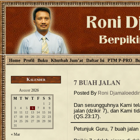
Home
Profil
Buku
Khutbah Jum’at
Daftar Isi
PTM P-PRO
Bu
Kalender
7 BUAH JALAN
August 2026
Posted By
Roni Djamaloeddi
M
T
W
T
F
S
S
1
2
Dan sesungguhnya Kami tela
3
4
5
6
7
8
9
jalan (dzikir 7), dan Kami 
10
11
12
13
14
15
16
(QS.23:17).
17
18
19
20
21
22
23
24
25
26
27
28
29
30
31
Petunjuk Guru, 7 buah jalan 
« Mar