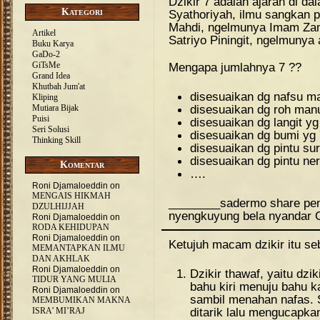
Dzikir 7 adalah ajaran di d
Kategori
Syathoriyah, ilmu sangkan 
Mahdi, ngelmunya Imam Zam
Artikel
Satriyo Piningit, ngelmunya a
Buku Karya
GaDo-2
GiTsMe
Mengapa jumlahnya 7 ??
Grand Idea
Khutbah Jum'at
disesuaikan dg nafsu m
Kliping
disesuaikan dg roh manus
Mutiara Bijak
Puisi
disesuaikan dg langit yg 
Seri Solusi
disesuaikan dg bumi yg 7
Thinking Skill
disesuaikan dg pintu s
disesuaikan dg pintu n
Komentar
….
Roni Djamaloeddin
on
MENGAIS HIKMAH
________sadermo share pe
DZULHIJJAH
nyengkuyung bela nyandar G
Roni Djamaloeddin
on
RODA KEHIDUPAN
Roni Djamaloeddin
on
Ketujuh macam dzikir itu seb
MEMANTAPKAN ILMU
DAN AKHLAK
Roni Djamaloeddin
on
Dzikir thawaf, yaitu dzi
TIDUR YANG MULIA
bahu kiri menuju bahu 
Roni Djamaloeddin
on
sambil menahan nafas. 
MEMBUMIKAN MAKNA
ditarik lalu mengucapkan
ISRA’ MI’RAJ