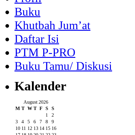
Buku
Khutbah Jum’at
Daftar Isi
PTM P-PRO
Buku Tamu/ Diskusi
Kalender
August 2026
M
T
W
T
F
S
S
1
2
3
4
5
6
7
8
9
10
11
12
13
14
15
16
17
18
19
20
21
22
23