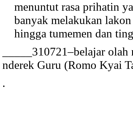
menuntut rasa prihatin ya
banyak melakukan lakon p
hingga tumemen dan tin
_____310721–belajar olah na
nderek Guru (Romo Kyai T
.