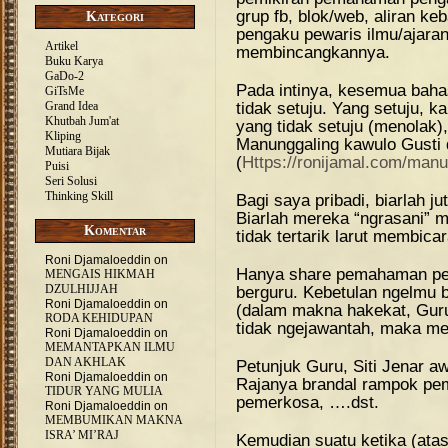
grup fb, blok/web, aliran ke
Kategori
pengaku pewaris ilmu/ajaran
Artikel
membincangkannya.
Buku Karya
GaDo-2
Pada intinya, kesemua baha
GiTsMe
tidak setuju. Yang setuju, 
Grand Idea
Khutbah Jum'at
yang tidak setuju (menolak)
Kliping
Manunggaling kawulo Gusti 
Mutiara Bijak
(
Https://ronijamal.com/manu
Puisi
Seri Solusi
Thinking Skill
Bagi saya pribadi, biarlah 
Biarlah mereka “ngrasani”
Komentar
tidak tertarik larut membica
Roni Djamaloeddin
on
Hanya share pemahaman pen
MENGAIS HIKMAH
DZULHIJJAH
berguru. Kebetulan ngelmu 
Roni Djamaloeddin
on
(dalam makna hakekat, Guru
RODA KEHIDUPAN
tidak ngejawantah, maka mem
Roni Djamaloeddin
on
MEMANTAPKAN ILMU
DAN AKHLAK
Petunjuk Guru, Siti Jenar aw
Roni Djamaloeddin
on
Rajanya brandal rampok pe
TIDUR YANG MULIA
pemerkosa, ….dst.
Roni Djamaloeddin
on
MEMBUMIKAN MAKNA
ISRA’ MI’RAJ
Kemudian suatu ketika (ata