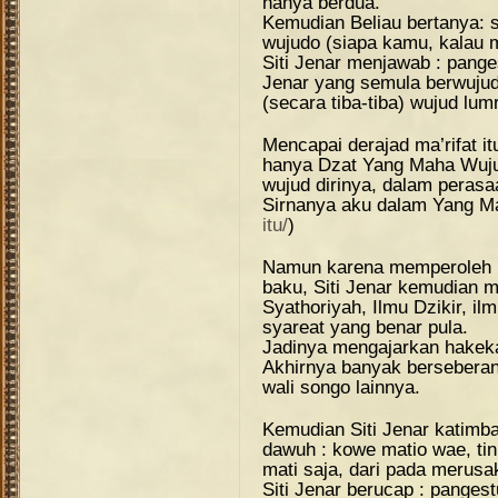
hanya berdua.
Kemudian Beliau bertanya:
wujudo (siapa kamu, kalau 
Siti Jenar menjawab : panges
Jenar yang semula berwujud 
(secara tiba-tiba) wujud lum
Mencapai derajad ma’rifat it
hanya Dzat Yang Maha Wuju
wujud dirinya, dalam perasa
Sirnanya aku dalam Yang Ma
itu/
)
Namun karena memperoleh il
baku, Siti Jenar kemudian m
Syathoriyah, Ilmu Dzikir, i
syareat yang benar pula.
Jadinya mengajarkan hakeka
Akhirnya banyak bersebera
wali songo lainnya.
Kemudian Siti Jenar katimba
dawuh : kowe matio wae, ti
mati saja, dari pada merusa
Siti Jenar berucap : pangest