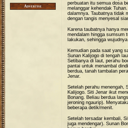
perbuatan itu semua dosa be
Advertise
melanggar kehendak Tuhan.
dalamnya. Taubatnya tidak 
dengan tangis menyesal sian
Karena taubatnya hanya men
mendalam hingga sumsum tul
lakukan, sehingga wujudnya 
Kemudian pada saat yang 
Sunan Kalijogo di tengah la
Setibanya di laut, perahu b
pantai untuk menambal dindi
berdua, tanah tambalan perah
Jenar.
Setelah perahu menengah,
Kalijogo. Siti Jenar ikut m
Bonang. Beliau berdua lang
jeroning ngaurip). Menyata
beberapa detik/menit.
Setelah tersadar kembali, Si
juga mendengar). Sunan Bo