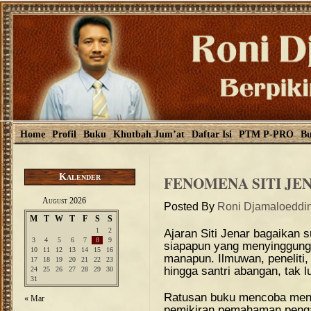
Home
Profil
Buku
Khutbah Jum’at
Daftar Isi
PTM P-PRO
Bu
Kalender
FENOMENA SITI JE
August 2026
Posted By
Roni Djamaloeddi
M
T
W
T
F
S
S
1
2
Ajaran Siti Jenar bagaikan
3
4
5
6
7
8
9
siapapun yang menyinggungn
10
11
12
13
14
15
16
manapun. Ilmuwan, peneliti, 
17
18
19
20
21
22
23
hingga santri abangan, tak
24
25
26
27
28
29
30
31
Ratusan buku mencoba meng
« Mar
pemikiran pemahaman penga