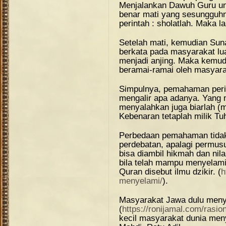
Menjalankan Dawuh Guru unt
benar mati yang sesungguh
perintah : sholatlah. Maka 
Setelah mati, kemudian Sun
berkata pada masyarakat lua
menjadi anjing. Maka kemudi
beramai-ramai oleh masyara
Simpulnya, pemahaman periha
mengalir apa adanya. Yang 
menyalahkan juga biarlah (me
Kebenaran tetaplah milik Tu
Perbedaan pemahaman tidak 
perdebatan, apalagi permus
bisa diambil hikmah dan nila
bila telah mampu menyelami
Quran disebut ilmu dzikir. (
h
menyelami/
).
Masyarakat Jawa dulu menye
(
https://ronijamal.com/rasion
kecil masyarakat dunia me