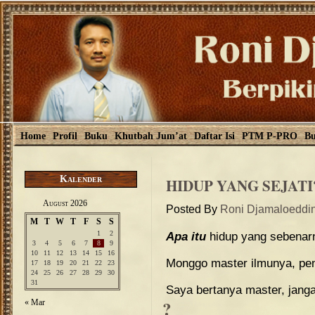
Home
Profil
Buku
Khutbah Jum’at
Daftar Isi
PTM P-PRO
Bu
Kalender
HIDUP YANG SEJATI
August 2026
Posted By
Roni Djamaloeddi
M
T
W
T
F
S
S
1
2
Apa itu
hidup yang sebenarn
3
4
5
6
7
8
9
10
11
12
13
14
15
16
Monggo master ilmunya, pe
17
18
19
20
21
22
23
24
25
26
27
28
29
30
31
Saya bertanya master, jangan
?
« Mar