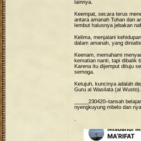
lainnya.
Keempat, secara terus mene
antara amanah Tuhan dan am
lembut halusnya jebakan na
Kelima, menjalani kehidupan
dalam amanah, yang diniatt
Keenam, memahami menyadar
kematian nanti, tapi dibalik
Karena itu dijemput dituju 
semoga.
Ketujuh, kuncinya adalah de
Guru al Wasilata (al Wusto).
_____230420–tansah belajar
nyengkuyung mbelo dan nyan
.