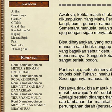
Kategori
=====================
Artikel
Awalnya, ketika masih di a
Buku Karya
dikumpulkan Yang Maha Pen
GaDo-2
GiTsMe
langit, bumi, gunung, namu
Grand Idea
Sementara manusia, salah sa
Khutbah Jum'at
ujug dengan sigap menyata
Kliping
Mutiara Bijak
Bisa dibayangkan, yang not
Puisi
Seri Solusi
manusia saja tidak sanggup
Thinking Skill
yang bagaikan sebutir debu 
menerimanya. Sungguh keba
Komentar
sangat terlalu bodoh.
Roni Djamaloeddin
on
MENGAIS HIKMAH
Pantas saja, setelah menya
DZULHIJJAH
divonis oleh Tuhan : innahu
Roni Djamaloeddin
on
Sesungguhnya manusia itu dz
RODA KEHIDUPAN
Roni Djamaloeddin
on
MEMANTAPKAN ILMU
Rasanya tidak bisa masuk ra
DAN AKHLAK
masih berwujud “roh”, suda
Roni Djamaloeddin
on
Apalagi setelah didamparkan
TIDUR YANG MULIA
cap tambahan dari malaika
Roni Djamaloeddin
on
MEMBUMIKAN MAKNA
pertumpahan darah (perusa
ISRA’ MI’RAJ