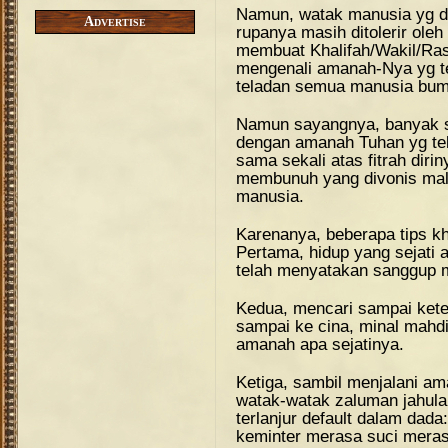
Namun, watak manusia yg d
Advertise
rupanya masih ditolerir ole
membuat Khalifah/Wakil/Ra
mengenali amanah-Nya yg te
teladan semua manusia bum
Namun sayangnya, banyak sau
dengan amanah Tuhan yg tel
sama sekali atas fitrah diri
membunuh yang divonis mala
manusia.
Karenanya, beberapa tips k
Pertama, hidup yang sejati a
telah menyatakan sanggup
Kedua, mencari sampai ket
sampai ke cina, minal mahdi 
amanah apa sejatinya.
Ketiga, sambil menjalani a
watak-watak zaluman jahula
terlanjur default dalam dad
keminter merasa suci mera