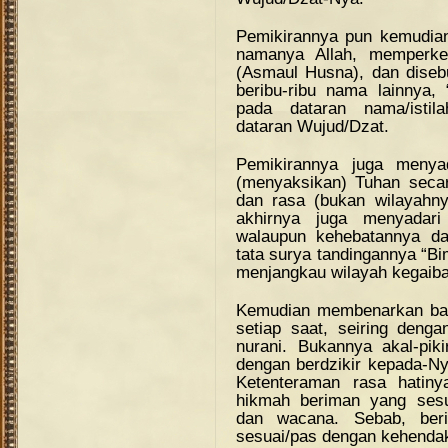
Pemikirannya pun kemudia
namanya Allah, memperke
(Asmaul Husna), dan diseb
beribu-ribu nama lainnya,
pada dataran nama/istila
dataran Wujud/Dzat.
Pemikirannya juga menya
(menyaksikan) Tuhan secara
dan rasa (bukan wilayahnya
akhirnya juga menyadari
walaupun kehebatannya da
tata surya tandingannya “Bi
menjangkau wilayah kegaib
Kemudian membenarkan bah
setiap saat, seiring deng
nurani. Bukannya akal-pi
dengan berdzikir kepada-Nya
Ketenteraman rasa hatiny
hikmah beriman yang ses
dan wacana. Sebab, berim
sesuai/pas dengan kehenda