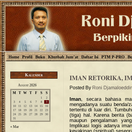
Home
Profil
Buku
Khutbah Jum’at
Daftar Isi
PTM P-PRO
Bu
Kalender
IMAN RETORIKA, I
August 2026
Posted By
Roni Djamaloeddi
M
T
W
T
F
S
S
1
2
Iman
, secara bahasa mak
3
4
5
6
7
8
9
mengadanya suatu benda/za
10
11
12
13
14
15
16
tertentu di luar diri. Tumb
17
18
19
20
21
22
23
(tiga) hal. Karena berita (b
24
25
26
27
28
29
30
31
maupun pengalaman yang d
Implikasi logis adanya iman
« Mar
keyakinan (spiritual) seseor