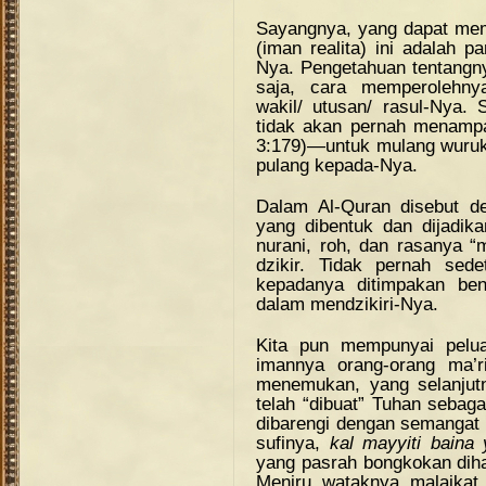
Sayangnya, yang dapat memp
(iman realita) ini adalah p
Nya. Pengetahuan tentangny
saja, cara memperolehnya
wakil/ utusan/ rasul-Nya. 
tidak akan pernah menamp
3:179)—untuk mulang wuruk 
pulang kepada-Nya.
Dalam Al-Quran disebut de
yang dibentuk dan dijadika
nurani, roh, dan rasanya “
dzikir. Tidak pernah sede
kepadanya ditimpakan ben
dalam mendzikiri-Nya.
Kita pun mempunyai pelu
imannya orang-orang ma’ri
menemukan, yang selanjut
telah “dibuat” Tuhan sebaga
dibarengi dengan semangat
sufinya,
kal mayyiti baina y
yang pasrah bongkokan di
Meniru wataknya malaikat