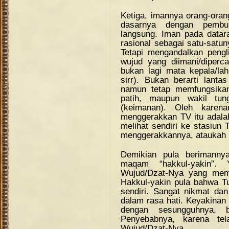
Ketiga, imannya orang-orang
dasarnya dengan pembuk
langsung. Iman pada datara
rasional sebagai satu-satu
Tetapi mengandalkan pengli
wujud yang diimani/diperca
bukan lagi mata kepala/lahi
sirr). Bukan berarti lant
namun tetap memfungsika
patih, maupun wakil tu
(keimanan). Oleh karena
menggerakkan TV itu adalah
melihat sendiri ke stasiun
menggerakkannya, ataukah k
Demikian pula berimanny
maqam “hakkul-yakin”. 
Wujud/Dzat-Nya yang mema
Hakkul-yakin pula bahwa Tu
sendiri. Sangat nikmat dan 
dalam rasa hati. Keyakinan 
dengan sesungguhnya, b
Penyebabnya, karena tel
Wujud/Dzat-Nya.