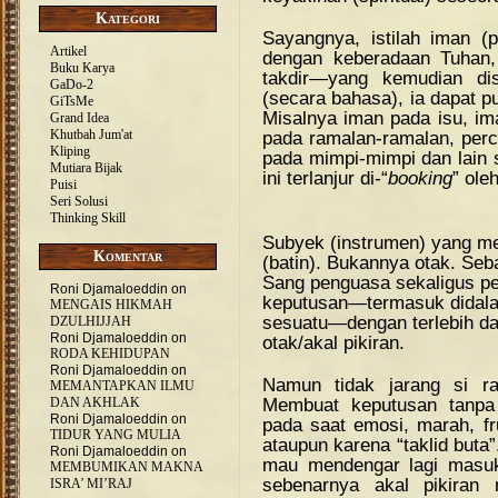
Kategori
Sayangnya, istilah iman (
Artikel
dengan keberadaan Tuhan, m
Buku Karya
takdir—yang kemudian di
GaDo-2
(secara bahasa), ia dapat pu
GiTsMe
Misalnya iman pada isu, im
Grand Idea
Khutbah Jum'at
pada ramalan-ramalan, perc
Kliping
pada mimpi-mimpi dan lain s
Mutiara Bijak
ini terlanjur di-“
booking
” ole
Puisi
Seri Solusi
Thinking Skill
Subyek (instrumen) yang me
Komentar
(batin). Bukannya otak. Seba
Sang penguasa sekaligus pe
Roni Djamaloeddin
on
keputusan—termasuk didala
MENGAIS HIKMAH
sesuatu—dengan terlebih d
DZULHIJJAH
Roni Djamaloeddin
on
otak/akal pikiran.
RODA KEHIDUPAN
Roni Djamaloeddin
on
Namun tidak jarang si raj
MEMANTAPKAN ILMU
Membuat keputusan tanpa 
DAN AKHLAK
Roni Djamaloeddin
on
pada saat emosi, marah, fru
TIDUR YANG MULIA
ataupun karena “taklid buta”
Roni Djamaloeddin
on
mau mendengar lagi masuk
MEMBUMIKAN MAKNA
sebenarnya akal pikiran 
ISRA’ MI’RAJ