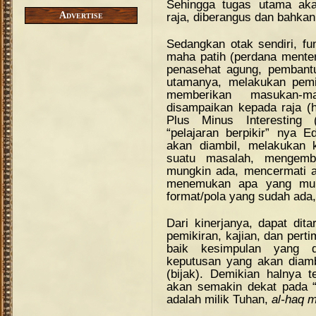
Sehingga tugas utama akal
Advertise
raja, diberangus dan bahkan
Sedangkan otak sendiri, f
maha patih (perdana menteri
penasehat agung, pembant
utamanya, melakukan pemi
memberikan masukan-m
disampaikan kepada raja (ha
Plus Minus Interesting (
“pelajaran berpikir” nya
akan diambil, melakukan kri
suatu masalah, mengemban
mungkin ada, mencermati 
menemukan apa yang mun
format/pola yang sudah ada,
Dari kinerjanya, dapat di
pemikiran, kajian, dan per
baik kesimpulan yang di
keputusan yang akan diamb
(bijak). Demikian halnya 
akan semakin dekat pada 
adalah milik Tuhan,
al-haq 