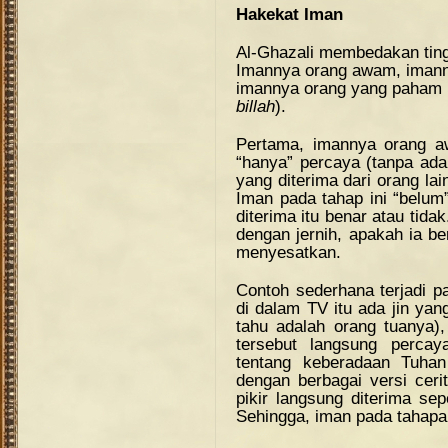
Hakekat Iman
Al-Ghazali membedakan ting
Imannya orang awam, imann
imannya orang yang paham b
billah
).
Pertama, imannya orang a
“hanya” percaya (tanpa ada
yang diterima dari orang lai
Iman pada tahap ini “belu
diterima itu benar atau tida
dengan jernih, apakah ia be
menyesatkan.
Contoh sederhana terjadi pa
di dalam TV itu ada jin ya
tahu adalah orang tuanya),
tersebut langsung percay
tentang keberadaan Tuhan
dengan berbagai versi cer
pikir langsung diterima sep
Sehingga, iman pada tahapan 