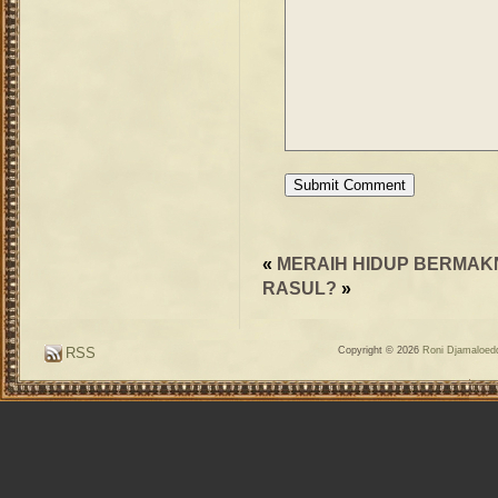
«
MERAIH HIDUP BERMAK
RASUL?
»
RSS
Copyright © 2026
Roni Djamaloedd