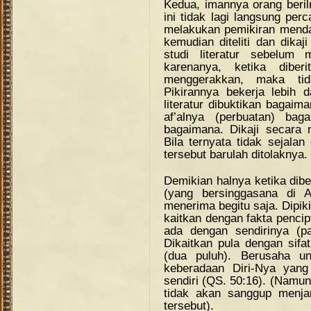
Kedua, imannya orang beril
ini tidak lagi langsung per
melakukan pemikiran mendal
kemudian diteliti dan dikaj
studi literatur sebelum
karenanya, ketika dibe
menggerakkan, maka tid
Pikirannya bekerja lebih 
literatur dibuktikan bagaima
af’alnya (perbuatan) bag
bagaimana. Dikaji secara me
Bila ternyata tidak sejalan
tersebut barulah ditolaknya.
Demikian halnya ketika dibe
(yang bersinggasana di A
menerima begitu saja. Dipik
kaitkan dengan fakta penci
ada dengan sendirinya (p
Dikaitkan pula dengan sifa
(dua puluh). Berusaha un
keberadaan Diri-Nya yang
sendiri (QS. 50:16). (Namun
tidak akan sanggup menja
tersebut).