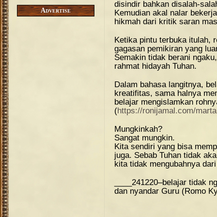
disindir bahkan disalah-sala
Advertise
Kemudian akal nalar bekerja, 
hikmah dari kritik saran ma
Ketika pintu terbuka itulah,
gagasan pemikiran yang luar
Semakin tidak berani ngaku
rahmat hidayah Tuhan.
Dalam bahasa langitnya, bel
kreatifitas, sama halnya me
belajar mengislamkan rohnya
(
https://ronijamal.com/marta
Mungkinkah?
Sangat mungkin.
Kita sendiri yang bisa memp
juga. Sebab Tuhan tidak ak
kita tidak mengubahnya dari
____241220–belajar tidak 
dan nyandar Guru (Romo Kya