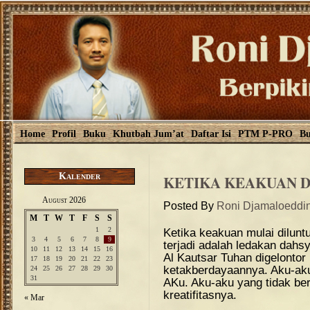
Home
Profil
Buku
Khutbah Jum’at
Daftar Isi
PTM P-PRO
Bu
Kalender
KETIKA KEAKUAN 
August 2026
Posted By
Roni Djamaloeddi
M
T
W
T
F
S
S
1
2
Ketika keakuan mulai diluntu
3
4
5
6
7
8
9
terjadi adalah ledakan dahsy
10
11
12
13
14
15
16
Al Kautsar Tuhan digelonto
17
18
19
20
21
22
23
ketakberdayaannya. Aku-aku
24
25
26
27
28
29
30
31
AKu. Aku-aku yang tidak be
kreatifitasnya.
« Mar