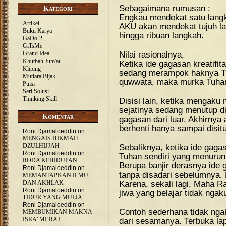
Sebagaimana rumusan :
Kategori
Engkau mendekat satu lang
Artikel
AKU akan mendekat tujuh l
Buku Karya
hingga ribuan langkah.
GaDo-2
GiTsMe
Nilai rasionalnya,
Grand Idea
Khutbah Jum'at
Ketika ide gagasan kreatifit
Kliping
sedang merampok haknya Tu
Mutiara Bijak
quwwata, maka murka Tuhan
Puisi
Seri Solusi
Thinking Skill
Disisi lain, ketika mengak
sejatinya sedang menutup d
Komentar
gagasan dari luar. Akhirnya
berhenti hanya sampai disitu
Roni Djamaloeddin
on
MENGAIS HIKMAH
DZULHIJJAH
Sebaliknya, ketika ide gagas
Roni Djamaloeddin
on
Tuhan sendiri yang menurun
RODA KEHIDUPAN
Berupa banjir derasnya ide 
Roni Djamaloeddin
on
tanpa disadari sebelumnya.
MEMANTAPKAN ILMU
Karena, sekali lagi, Maha 
DAN AKHLAK
Roni Djamaloeddin
on
jiwa yang belajar tidak ngak
TIDUR YANG MULIA
Roni Djamaloeddin
on
Contoh sederhana tidak ng
MEMBUMIKAN MAKNA
ISRA’ MI’RAJ
dari sesamanya. Terbuka lap