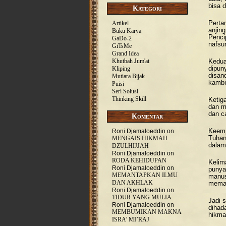
bisa 
Kategori
Perta
Artikel
anjin
Buku Karya
Penci
GaDo-2
nafsu
GiTsMe
Grand Idea
Khutbah Jum'at
Kedua
dipun
Kliping
disan
Mutiara Bijak
kambi
Puisi
Seri Solusi
Thinking Skill
Ketig
dan m
dan c
Komentar
Keemp
Roni Djamaloeddin
on
Tuhan
MENGAIS HIKMAH
dalam
DZULHIJJAH
Roni Djamaloeddin
on
RODA KEHIDUPAN
Kelim
Roni Djamaloeddin
on
punya
MEMANTAPKAN ILMU
manus
DAN AKHLAK
memah
Roni Djamaloeddin
on
TIDUR YANG MULIA
Jadi 
Roni Djamaloeddin
on
dihad
MEMBUMIKAN MAKNA
hikma
ISRA’ MI’RAJ