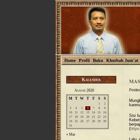
Home
Profil
Buku
Khutbah Jum’at
Kalender
MAS
Poste
August 2026
M
T
W
T
F
S
S
Mungk
1
2
karen
3
4
5
6
7
8
9
10
11
12
13
14
15
16
Sisi 
17
18
19
20
21
22
23
Kebet
24
25
26
27
28
29
30
berpa
31
(
https
« Mar
Lalu,