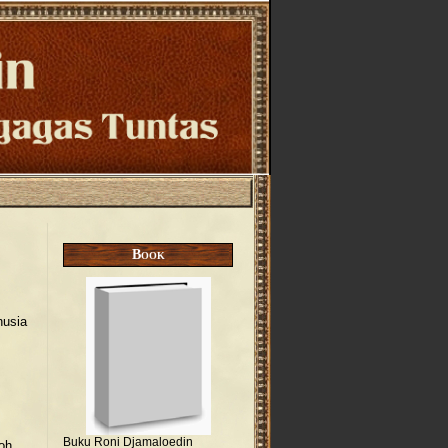
Book
nusia
Buku Roni Djamaloedin
oh,