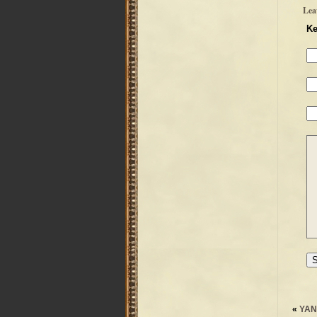
Lea
Ke
«
YAN