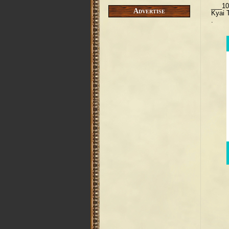
___10
Advertise
Kyai 
.