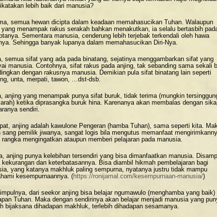
dikatakan lebih baik dari manusia?
ma, semua hewan dicipta dalam keadaan memahasucikan Tuhan. Walaupun
g yang menampak rakus serakah bahkan menakutkan, ia selalu bertasbih pad
ptanya. Sementara manusia, cenderung lebih terjebak terkendali oleh hawa
nya. Sehingga banyak lupanya dalam memahasucikan Diri-Nya.
, semua sifat yang ada pada binatang, sejatinya menggambarkan sifat yang
yai manusia. Contohnya, sifat rakus pada anjing, tak sebanding sama sekali b
dingkan dengan rakusnya manusia. Demikian pula sifat binatang lain seperti
ng, unta, merpati, tawon, …dst-dsb.
a, anjing yang menampak punya sifat buruk, tidak terima (mungkin tersinggun
arah) ketika diprasangka buruk hina. Karenanya akan membalas dengan sika
aranya sendiri.
at, anjing adalah kawulone Pengeran (hamba Tuhan), sama seperti kita. Ma
 sang pemilik jiwanya, sangat logis bila mengutus memanfaat mengirimkann
 rangka mengingatkan ataupun memberi pelajaran pada manusia.
a, anjing punya kelebihan tersendiri yang bisa dimanfaatkan manusia. Disamp
 kekurangan dan keterbatasannya. Bisa diambil hikmah pembelajaran bagi
ia, yang katanya makhluk paling sempurna, nyatanya justru tidak mampu
ami kesempurnaannya. (
https://ronijamal.com/kesempurnaan-manusia/
)
simpulnya, dari seekor anjing bisa belajar ngumawulo (menghamba yang baik)
apan Tuhan. Maka dengan sendirinya akan belajar menjadi manusia yang pun
h bijaksana dihadapan makhluk, terlebih dihadapan sesamanya.