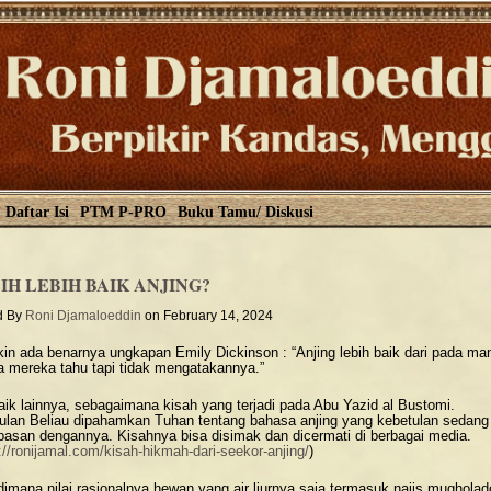
Daftar Isi
PTM P-PRO
Buku Tamu/ Diskusi
IH LEBIH BAIK ANJING?
d By
Roni Djamaloeddin
on February 14, 2024
in ada benarnya ungkapan Emily Dickinson : “Anjing lebih baik dari pada ma
a mereka tahu tapi tidak mengatakannya.”
baik lainnya, sebagaimana kisah yang terjadi pada Abu Yazid al Bustomi.
ulan Beliau dipahamkan Tuhan tentang bahasa anjing yang kebetulan sedang
pasan dengannya. Kisahnya bisa disimak dan dicermati di berbagai media.
://ronijamal.com/kisah-hikmah-dari-seekor-anjing/
)
 dimana nilai rasionalnya hewan yang air liurnya saja termasuk najis mugholad