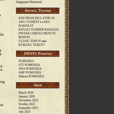
Gagasan Revolusi
Artikel Terahir
a
KHUTBAH IDUL FITRI-26
AKU SYARIAT vs AKU
HAKEKAT
KENALI SUMBER BAHAGIA
PINTAR CERDAS MENUJU
ila
BODOH
ULANG TAHUN atau
KURANG TAHUN?
g
JATAYU Pomosda
p
POMOSDA
STT POMOSDA
ka
SMA POMOSDA
ya
SMP POMOSDA
Makarti POMOSDA
ing
Arsip
March 2026
January 2026
November 2025
October 2025
ya
September 2025
July 2025