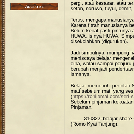
pergi, atau kesasar, atau t
Advertise
setan, ndruwo, tuyul, demit,
Terus, mengapa manusianya 
Karena fitrah manusianya be
Belum kenal pasti pintunya 
HUWA, isinya HUWA. Simpel
disekolahkan (digurukan).
Jadi simpulnya, mumpung h
meniscaya belajar mengenal
cina, walau sampai penjuru
berubah menjadi penderitaa
lamanya.
Belajar memenuhi perintah N
mati sebelum mati yang ses
(
https://ronijamal.com/seri-
Sebelum pinjaman kekuatan
Pinjaman.
_____310322–belajar share 
(Romo Kyai Tanjung).