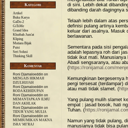
di sini. Lebih dekat dibandi
Kategori
dibanding darah dagingnya s
Artikel
Buku Karya
Telaah lebih dalam atas pers
GaDo-2
definisi pulang artinya kemb
GiTsMe
keluar dari asalnya. Masuk d
Grand Idea
Khutbah Jum'at
berlawanan.
Kliping
Mutiara Bijak
Sementara pada sisi pengal
Puisi
adalah lepasnya roh dari ja
Seri Solusi
Thinking Skill
tidak ikut mati. Manusianya
Abadi sengsaranya, atau ab
Komentar
(
https://ronijamal.com/menj
Roni Djamaloeddin
on
Kemungkinan bergesernya ha
MENGAIS HIKMAH
DZULHIJJAH
pergi tersesat (terdampar) di
Roni Djamaloeddin
on
atau mati tidak slamet. (
http
RODA KEHIDUPAN
Roni Djamaloeddin
on
Yang pulang mulih slamet kem
MEMANTAPKAN ILMU
DAN AKHLAK
empat : jasad bosok, hati n
Roni Djamaloeddin
on
Tuhan. (
https://ronijamal.co
TIDUR YANG MULIA
Roni Djamaloeddin
on
Namun yang tidak pulang, di
MEMBUMIKAN MAKNA
ISRA’ MI’RAJ
manusianya tidak bisa pulan