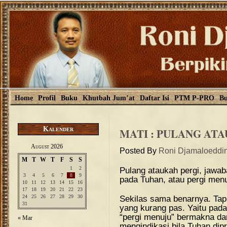
Home
Profil
Buku
Khutbah Jum’at
Daftar Isi
PTM P-PRO
Bu
Kalender
MATI : PULANG ATA
August 2026
Posted By
Roni Djamaloeddi
M
T
W
T
F
S
S
1
2
Pulang ataukah pergi, jawa
3
4
5
6
7
8
9
pada Tuhan, atau pergi menu
10
11
12
13
14
15
16
17
18
19
20
21
22
23
24
25
26
27
28
29
30
Sekilas sama benarnya. Tapi
31
yang kurang pas. Yaitu pada 
“pergi menuju” bermakna dari
« Mar
mengindikasi bila Tuhan dip