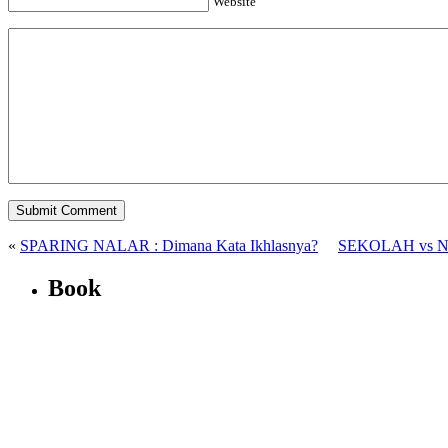
Website
«
SPARING NALAR : Dimana Kata Ikhlasnya?
SEKOLAH vs 
Book