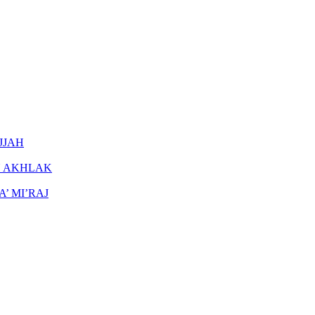
JJAH
 AKHLAK
’ MI’RAJ