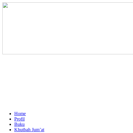
Home
Profil
Buku
Khutbah Jum’at