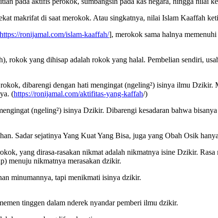
itian pada aktifis perokok, sumbangsih pada kas negara, hingga nilai 
ekat makrifat di saat merokok. Atau singkatnya, nilai Islam Kaaffah ke
https://ronijamal.com/islam-kaaffah/
], merokok sama halnya memenuhi
ah), rokok yang dihisap adalah rokok yang halal. Pembelian sendiri, usa
rokok, dibarengi dengan hati mengingat (ngeling²) isinya ilmu Dzikir. M
ya. (
https://ronijamal.com/aktifitas-yang-kaffah
/)
 mengingat (ngeling²) isinya Dzikir. Dibarengi kesadaran bahwa bisany
han. Sadar sejatinya Yang Kuat Yang Bisa, juga yang Obah Osik hanya 
rokok, yang dirasa-rasakan nikmat adalah nikmatnya isine Dzikir. Rasa
ilap) menuju nikmatnya merasakan dzikir.
n minumannya, tapi menikmati isinya dzikir.
umemen tinggen dalam nderek nyandar pemberi ilmu dzikir.