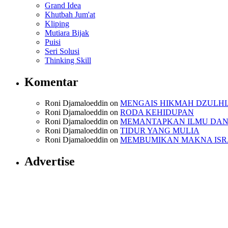
Grand Idea
Khutbah Jum'at
Kliping
Mutiara Bijak
Puisi
Seri Solusi
Thinking Skill
Komentar
Roni Djamaloeddin
on
MENGAIS HIKMAH DZULHI
Roni Djamaloeddin
on
RODA KEHIDUPAN
Roni Djamaloeddin
on
MEMANTAPKAN ILMU DAN
Roni Djamaloeddin
on
TIDUR YANG MULIA
Roni Djamaloeddin
on
MEMBUMIKAN MAKNA ISRA
Advertise