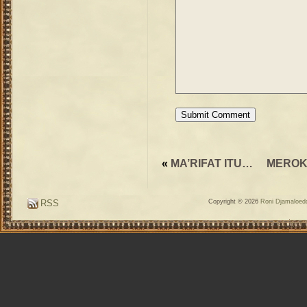
«
MA’RIFAT ITU…
MEROK
RSS
Copyright © 2026
Roni Djamaloedd