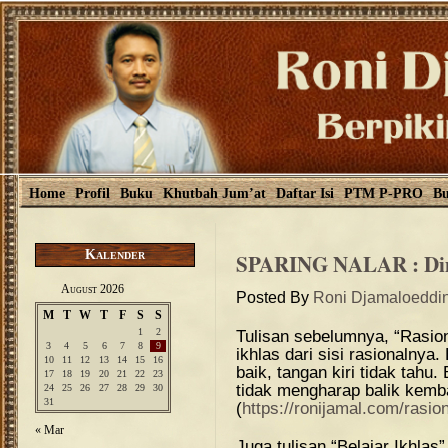
Home
Profil
Buku
Khutbah Jum’at
Daftar Isi
PTM P-PRO
Bu
Kalender
SPARING NALAR : Dim
August 2026
Posted By
Roni Djamaloeddi
M
T
W
T
F
S
S
1
2
Tulisan sebelumnya, “Rasion
3
4
5
6
7
8
9
ikhlas dari sisi rasionalny
10
11
12
13
14
15
16
baik, tangan kiri tidak tah
17
18
19
20
21
22
23
tidak mengharap balik kemba
24
25
26
27
28
29
30
31
(
https://ronijamal.com/rasion
« Mar
Juga tulisan “Belajar Ikhlas