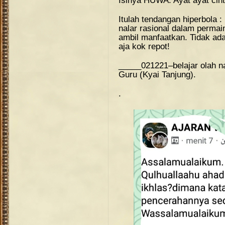
Isinya HUWA. Ayat ayat ci
Itulah tendangan hiperbola 
nalar rasional dalam perm
ambil manfaatkan. Tidak ada
aja kok repot!
_____021221–belajar olah na
Guru (Kyai Tanjung).
.