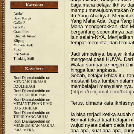
bagaimana belajar ikhlas da
Kategori
mampu mewujudnyatakan (ma
Artikel
itu Yang Ahadiyat. Menya
Buku Karya
Yang Maha Ada. Juga Yang 
GaDo-2
Maha menggerakkan, dan Ma
GiTsMe
bergantung sepenuhnya pad
Grand Idea
Khutbah Jum'at
lain selain-NYA. Menjadika
Kliping
tempat meminta, dan tempa
Mutiara Bijak
Puisi
Jadi simpelnya, belajar ikhl
Seri Solusi
mengenal pasti HUWA. Dari
Thinking Skill
Walau sampai ke negeri chi
Komentar
hingga luar angkasa.
Sebab, belajar ikhlas itu, t
Roni Djamaloeddin
on
mustahil bisa tumbuh dalam 
MENGAIS HIKMAH
membelajari menyelaminya.
DZULHIJJAH
(
https://ronijamal.com/belaja
Roni Djamaloeddin
on
RODA KEHIDUPAN
Roni Djamaloeddin
on
Terus, dimana kata ikhlasny
MEMANTAPKAN ILMU
DAN AKHLAK
Roni Djamaloeddin
on
Ia bisa terjadi ketika suda
TIDUR YANG MULIA
Berniat tekad kuat belajar
Roni Djamaloeddin
on
wujud nyata dalam dada han
MEMBUMIKAN MAKNA
apa-apa, kuat apa-apa, puny
ISRA’ MI’RAJ