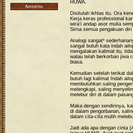
HUWA.
Advertise
Disitulah ikhlas itu. Ora ken
Kerja keras professional k
wira’i andap asor mulia s
Sirna semua pengakuan dir
Analogi sangat³ sederhanany
sangat butuh kata indah ail
mengatakan kalimat itu, tid
walau telah berkorban jiwa
biasa.
Kemudian setelah terikat d
butuh lagi kalimat Indah ai
membutuhkan saling pengert
melengkapi, saling menyelim
melebur diri di dalam pasan
Maka dengan sendirinya, kali
di dalam pengorbanan, sal
dalam cita-cita mulih mele
Jadi ada apa dengan cinta (