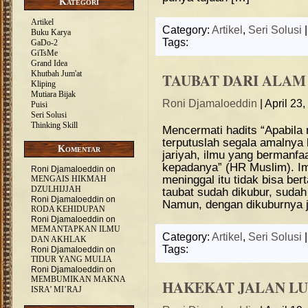
Kategori
Artikel
Category:
Artikel
,
Seri Solusi
Buku Karya
Tags:
GaDo-2
GiTsMe
Grand Idea
Khutbah Jum'at
TAUBAT DARI ALAM
Kliping
Mutiara Bijak
Roni Djamaloeddin
| April 23
Puisi
Seri Solusi
Thinking Skill
Mencermati hadits “Apabila
terputuslah segala amalnya 
Komentar
jariyah, ilmu yang bermanf
kepadanya” (HR Muslim). Im
Roni Djamaloeddin
on
meninggal itu tidak bisa ber
MENGAIS HIKMAH
DZULHIJJAH
taubat sudah dikubur, suda
Roni Djamaloeddin
on
Namun, dengan dikuburnya 
RODA KEHIDUPAN
Roni Djamaloeddin
on
MEMANTAPKAN ILMU
Category:
Artikel
,
Seri Solusi
DAN AKHLAK
Tags:
Roni Djamaloeddin
on
TIDUR YANG MULIA
Roni Djamaloeddin
on
MEMBUMIKAN MAKNA
HAKEKAT JALAN LU
ISRA’ MI’RAJ