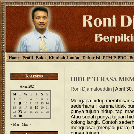
Home
Profil
Buku
Khutbah Jum’at
Daftar Isi
PTM P-PRO
Bu
Kalender
HIDUP TERASA ME
April 2024
Roni Djamaloeddin
| April 30
M
T
W
T
F
S
S
1
2
3
4
5
6
7
Mengapa hidup membosank
9
8
10
11
12
13
14
sederhana : karena tidak pu
19
15
16
17
18
20
21
punya tujuan hidup, tapi ma
23
22
24
25
26
27
28
Atau sudah punya tujuan hid
30
29
kolong langit. Contoh seder
« Mar
May »
menguasai (menjadi juara) 
punya tujuan […]