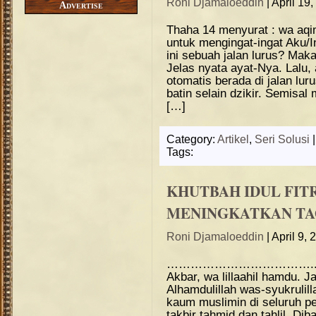
Roni Djamaloeddin
| April 19
Advertise
Thaha 14 menyurat : wa aqimi
untuk mengingat-ingat Aku/
ini sebuah jalan lurus? Maka
Jelas nyata ayat-Nya. Lalu,
otomatis berada di jalan lur
batin selain dzikir. Semisal
[…]
Category:
Artikel
,
Seri Solusi
Tags:
KHUTBAH IDUL FITR
MENINGKATKAN T
Roni Djamaloeddin
| April 9,
……………………………….. Allahu 
Akbar, wa lillaahil hamdu. J
Alhamdulillah was-syukrulillah
kaum muslimin di seluruh p
takbir tahmid dan tahlil. D