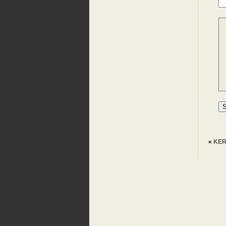
«
KER