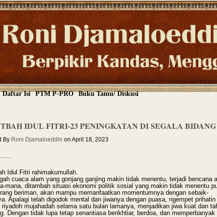
Daftar Isi
PTM P-PRO
Buku Tamu/ Diskusi
TBAH IDUL FITRI-23 PENINGKATAN DI SEGALA BIDANG
d By
Roni Djamaloeddin
on April 18, 2023
…..
h Idul Fitri rahimakumullah.
ngah cuaca alam yang gonjang ganjing makin tidak menentu, terjadi bencana 
a-mana, ditambah situasi ekonomi politik sosial yang makin tidak menentu pu
orang beriman, akan mampu memanfaatkan momentumnya dengan sebaik-
ya. Apalagi telah digodok mental dan jiwanya dengan puasa, ngempet prihatin
at riyadoh mujahadah selama satu bulan lamanya, menjadikan jiwa kuat dan ta
ng. Dengan tidak lupa tetap senantiasa berikhtiar, berdoa, dan memperbanyak