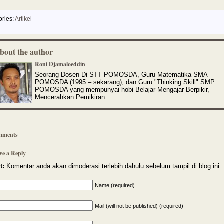
ories:
Artikel
bout the author
Roni Djamaloeddin
Seorang Dosen Di STT POMOSDA, Guru Matematika SMA
POMOSDA (1995 – sekarang), dan Guru "Thinking Skill" SMP
POMOSDA yang mempunyai hobi Belajar-Mengajar Berpikir,
Mencerahkan Pemikiran
mments
ve a Reply
t:
Komentar anda akan dimoderasi terlebih dahulu sebelum tampil di blog ini.
Name (required)
Mail (will not be published) (required)