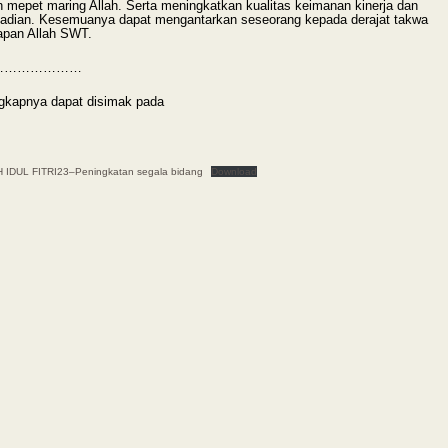
h mepet maring Allah. Serta meningkatkan kualitas keimanan kinerja dan
badian. Kesemuanya dapat mengantarkan seseorang kepada derajat takwa
apan Allah SWT.
…………………
gkapnya dapat disimak pada
IDUL FITRI23–Peningkatan segala bidang
Download