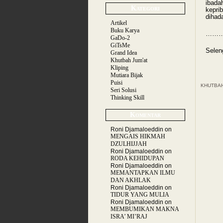
ibada
Kategori
kepri
dihad
Artikel
Buku Karya
……
GaDo-2
GiTsMe
Selen
Grand Idea
Khutbah Jum'at
Kliping
Mutiara Bijak
Puisi
KHUTBAH 
Seri Solusi
Thinking Skill
Komentar
Roni Djamaloeddin
on
MENGAIS HIKMAH
DZULHIJJAH
Roni Djamaloeddin
on
RODA KEHIDUPAN
Roni Djamaloeddin
on
MEMANTAPKAN ILMU
DAN AKHLAK
Roni Djamaloeddin
on
TIDUR YANG MULIA
Roni Djamaloeddin
on
MEMBUMIKAN MAKNA
ISRA’ MI’RAJ