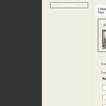
Advertise
Categ
Tags:
A
Co
Lea
Ke