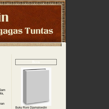
Book
alam
la,
han
Buku Roni Djamaloedin