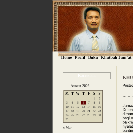
Home
Profil
Buku
Khutbah Jum’at
Kalender
KHU
Poste
August 2026
M
T
W
T
F
S
S
………
1
2
3
4
5
6
7
8
9
Jamaa
10
11
12
13
14
15
16
Di te
17
18
19
20
21
22
23
diman
24
25
26
27
28
29
30
bagi 
31
baikn
riyal
« Mar
banti