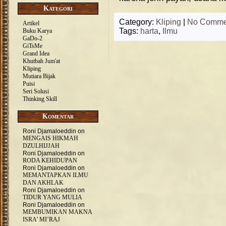
Kategori
Category:
Kliping
|
No Comme
Artikel
Tags:
harta
,
Ilmu
Buku Karya
GaDo-2
GiTsMe
Grand Idea
Khutbah Jum'at
Kliping
Mutiara Bijak
Puisi
Seri Solusi
Thinking Skill
Komentar
Roni Djamaloeddin
on
MENGAIS HIKMAH
DZULHIJJAH
Roni Djamaloeddin
on
RODA KEHIDUPAN
Roni Djamaloeddin
on
MEMANTAPKAN ILMU
DAN AKHLAK
Roni Djamaloeddin
on
TIDUR YANG MULIA
Roni Djamaloeddin
on
MEMBUMIKAN MAKNA
ISRA’ MI’RAJ