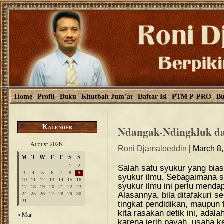
Home
Profil
Buku
Khutbah Jum’at
Daftar Isi
PTM P-PRO
Bu
Kalender
Ndangak-Ndingkluk da
August 2026
Roni Djamaloeddin
| March 8
M
T
W
T
F
S
S
1
2
Salah satu syukur yang bias
3
4
5
6
7
8
9
syukur ilmu. Sebagaimana sy
10
11
12
13
14
15
16
syukur ilmu ini perlu mendap
17
18
19
20
21
22
23
Alasannya, bila ditafakuri 
24
25
26
27
28
29
30
31
tingkat pendidikan, maupu
kita rasakan detik ini, ada
« Mar
karena jerih payah, usaha k