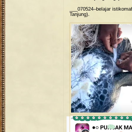
___070524–belajar istikom
Tanjung).