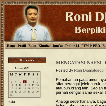
Home
Profil
Buku
Khutbah Jum’at
Daftar Isi
PTM P-PRO
Bu
Kalender
MENGATASI NAFSU
August 2026
Posted By
Roni Djamaloeddi
M
T
W
T
F
S
S
1
2
Pemahaman pada umumnya, 
3
4
5
6
7
8
9
sifat perangai jelek buruk j
10
11
12
13
14
15
16
ataupun orang lain. Seolah 
17
18
19
20
21
22
23
pernah dengar sama sekali bi
24
25
26
27
28
29
30
31
Analogi sederhananya, baga
« Mar
belum tahu sama sekali yang