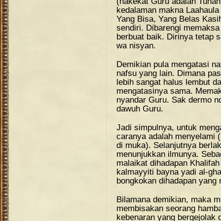
(hakekat Guru adalah Tuhan
kedalaman makna Laahaula
Yang Bisa, Yang Belas Kasi
sendiri. Dibarengi memaksa d
berbuat baik. Dirinya tetap 
wa nisyan.
Demikian pula mengatasi na
nafsu yang lain. Dimana pa
lebih sangat halus lembut da
mengatasinya sama. Memaksa
nyandar Guru. Sak dermo n
dawuh Guru.
Jadi simpulnya, untuk meng
caranya adalah menyelami (b
di muka). Selanjutnya berla
menunjukkan ilmunya. Seba
malaikat dihadapan Khalifah
kalmayyiti bayna yadi al-gha
bongkokan dihadapan yang
Bilamana demikian, maka m
membisakan seorang hamba 
kebenaran yang bergejolak 