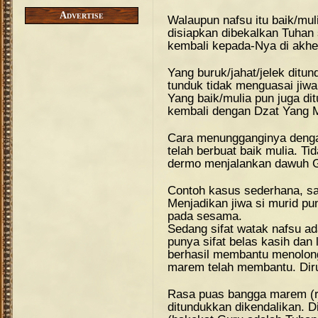
Advertise
Walaupun nafsu itu baik/mul
disiapkan dibekalkan Tuhan 
kembali kepada-Nya di akhe
Yang buruk/jahat/jelek ditun
tunduk tidak menguasai jiwa
Yang baik/mulia pun juga di
kembali dengan Dzat Yang
Cara menungganginya dengan
telah berbuat baik mulia. T
dermo menjalankan dawuh 
Contoh kasus sederhana, sa
Menjadikan jiwa si murid pu
pada sesama.
Sedang sifat watak nafsu a
punya sifat belas kasih dan
berhasil membantu menolon
marem telah membantu. Dir
Rasa puas bangga marem (r
ditundukkan dikendalikan. 