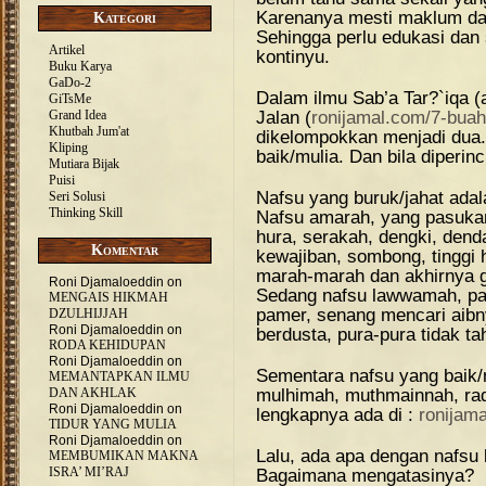
Karenanya mesti maklum da
Kategori
Sehingga perlu edukasi dan 
Artikel
kontinyu.
Buku Karya
GaDo-2
Dalam ilmu Sab’a Tar?`iqa (
GiTsMe
Jalan (
ronijamal.com/7-buah-
Grand Idea
Khutbah Jum'at
dikelompokkan menjadi dua.
Kliping
baik/mulia. Dan bila diperin
Mutiara Bijak
Puisi
Nafsu yang buruk/jahat ada
Seri Solusi
Thinking Skill
Nafsu amarah, yang pasukann
hura, serakah, dengki, dend
Komentar
kewajiban, sombong, tinggi 
marah-marah dan akhirnya g
Roni Djamaloeddin
on
Sedang nafsu lawwamah, pas
MENGAIS HIKMAH
pamer, senang mencari aibn
DZULHIJJAH
Roni Djamaloeddin
on
berdusta, pura-pura tidak ta
RODA KEHIDUPAN
Roni Djamaloeddin
on
Sementara nafsu yang baik/
MEMANTAPKAN ILMU
mulhimah, muthmainnah, rad
DAN AKHLAK
Roni Djamaloeddin
on
lengkapnya ada di :
ronijam
TIDUR YANG MULIA
Roni Djamaloeddin
on
Lalu, ada apa dengan nafsu
MEMBUMIKAN MAKNA
ISRA’ MI’RAJ
Bagaimana mengatasinya?