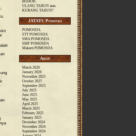
BODOH
ULANG TAHUN atau
,
KURANG TAHUN?
tu,
JATAYU Pomosda
POMOSDA
kkri
STT POMOSDA
r.
SMA POMOSDA
SMP POMOSDA
dalah
Makarti POMOSDA
kan
Arsip
March 2026
January 2026
sung
November 2025
 :
ir
October 2025
-
September 2025
July 2025
June 2025
May 2025
pan
April 2025
March 2025
February 2025
January 2025
t
December 2024
anya
November 2024
September 2024
August 2024