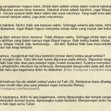
g pengalaman meguru kami, sholat daim adalah sholat dalam makna hakekat
dilakukan secara terus menerus. Hakekat sholat adalah lidzikkrii, ingat Wujud
n. Secara syareat telah diatur waktu dan sarat rukunnya. Yang wajib lima wak
sunnah banyak waktu, juga jenis macamnya.
a hakekat, lidzikri tidak ada batasan waktu. Sehingga selama ada nafas, lidzi
 dijalankan. Ingat Wajah Ingsun menyertai setiap nafas yang masuk dan kelua
g daim artinya terus menerus. Tidak dibatasi waktu. Sehingga sholat daim a
 aktifitas yang dalam hatinya ingat Wujud Ingsun. Baik ketika ibadah, sholat,
ja, belajar, mandi, bab, berkeluarga, …dst-dsb. Bahkan Nabi Saw mencontoh
idur hati tetap berdzikir.
hnya, mungkinkah hati bisa berdzikir (sholat daim) ketika jasad tertidur?
t mungkin bisa. Yaitu bila hati nurani digurukan pada ahlinya. Digurukan lang
Nabi Saw (dan atau para pelanjut tugas risalah kerasulan). Ayatnya menyebut
u ahladzdzikri inkuntum laa ta’lamuna. Bertanyalah (bergurulah) pada ahli dzik
idak tahu apa bagaimana dzikir itu dilakukan. (
https://ronijamal.com/dzikir-saat
ek/realisasi fas-alu adalah yubayi’unaka (al Fath 10). Melakukan baiat dihada
aw sendiri (dan atau para pelanjut tugas kerasulan Beliau).
://ronijamal.com/bisunnatii/
)
 sayangnya, dzikir itu apa bagaimana, sering diprasangka dari tempat sanga
 Menyebut asmaul husna, diprasangka sudah berdzikir. Mempersepsi dzikir h
n hati ingat asma Tuhan.