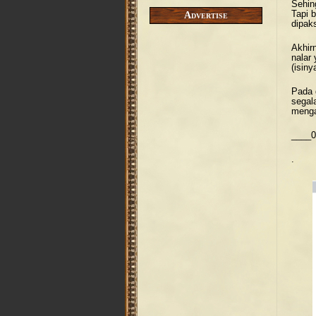
Sehin
Tapi 
Advertise
dipak
Akhir
nalar
(isiny
Pada 
segal
menga
____0
.