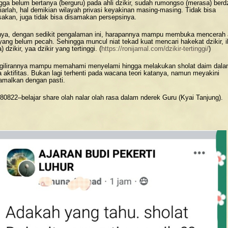
gga belum bertanya (berguru) pada ahli dzikir, sudah rumongso (merasa) berdz
biarlah, hal demikian wilayah privasi keyakinan masing-masing. Tidak bisa
sakan, juga tidak bisa disamakan persepsinya.
nya, dengan sedikit pengalaman ini, harapannya mampu membuka mencerah 
 yang belum pecah. Sehingga muncul niat tekad kuat mencari hakekat dzikir, 
a) dzikir, yaa dzikir yang tertinggi. (
https://ronijamal.com/dzikir-tertinggi/
)
gilirannya mampu memahami menyelami hingga melakukan sholat daim dal
a aktifitas. Bukan lagi terhenti pada wacana teori katanya, namun meyakini
malkan dengan pasti.
80822–belajar share olah nalar olah rasa dalam nderek Guru (Kyai Tanjung).