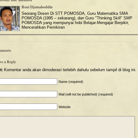
Roni Djamaloeddin
Seorang Dosen Di STT POMOSDA, Guru Matematika SMA
POMOSDA (1995 – sekarang), dan Guru "Thinking Skill" SMP
POMOSDA yang mempunyai hobi Belajar-Mengajar Berpikir,
Mencerahkan Pemikiran
mments
ve a Reply
t:
Komentar anda akan dimoderasi terlebih dahulu sebelum tampil di blog ini.
Name (required)
Mail (will not be published) (required)
Website