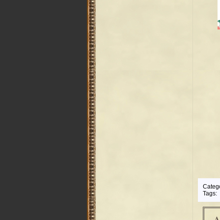
Categ
Tags:
A