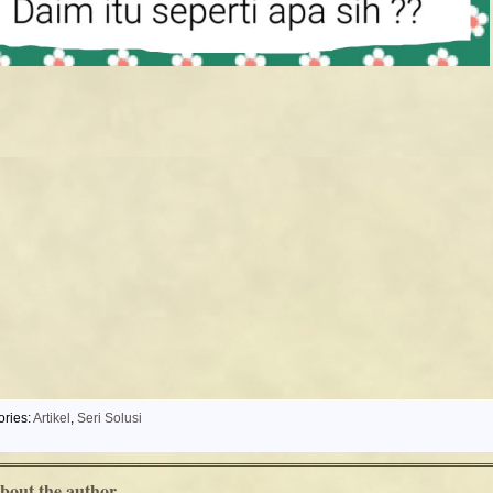
ories:
Artikel
,
Seri Solusi
bout the author