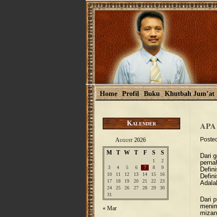
Home
Profil
Buku
Khutbah Jum’at
Kalender
APA
Poste
August 2026
M
T
W
T
F
S
S
Dari g
1
2
perna
3
4
5
6
7
8
9
Defini
10
11
12
13
14
15
16
Defini
17
18
19
20
21
22
23
Adalah
24
25
26
27
28
29
30
31
Dari p
menim
« Mar
mizan