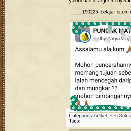
yakini dan ditarget menyela
_____190225–belajar istum 
Categories:
Artikel
,
Seri Solus
Tags: