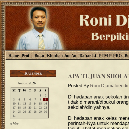
Home
Profil
Buku
Khutbah Jum’at
Daftar Isi
PTM P-PRO
Bu
Kalender
APA TUJUAN SHOLA
August 2026
Posted By
Roni Djamaloeddi
M
T
W
T
F
S
S
1
2
Di hadapan anak sekolah ti
3
4
5
6
7
8
9
tidak dimarahi/dipukul orang
10
11
12
13
14
15
16
sekolah/diniyahnya.
17
18
19
20
21
22
23
24
25
26
27
28
29
30
31
Di hadapan anak kelas mene
perintah-Nya untuk mendap
« Mar
lanjut, sholat merupakan sa