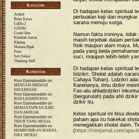
Kategori
Di hadapan kelas spiritual l
Artikel
perbuatan keji dan mungkar
Buku Karya
sarana menuju surga.
GaDo-2
GiTsMe
Grand Idea
Namun fakta ironinya, tidak 
Khutbah Jum'at
masih terjebak dalam perila
Kliping
fisik maupun alam maya. M
Mutiara Bijak
pada yang beda pemahaman p
Puisi
suci, maupun lebih-lebih yan
Seri Solusi
Thinking Skill
Di hadapan kelas spiritual le
Komentar
lidzikri. Sholat adalah sara
Cahaya Tuhan). Lidzikri ada
Roni Djamaloeddin
on
Karenanya, ilmu dzikir mest
MENGAIS HIKMAH
DZULHIJJAH
Fas-alu ahladzdzikri inkunt
Roni Djamaloeddin
on
(bergurulah) pada ahli dziki
RODA KEHIDUPAN
dzikir itu.
Roni Djamaloeddin
on
MEMANTAPKAN ILMU
DAN AKHLAK
Kelas spiritual ini bisa dis
Roni Djamaloeddin
on
paham apa itu hakekat shol
TIDUR YANG MULIA
menegakkan sholat daim. Tid
Roni Djamaloeddin
on
(
https://ronijamal.com/apa-i
MEMBUMIKAN MAKNA
ISRA’ MI’RAJ