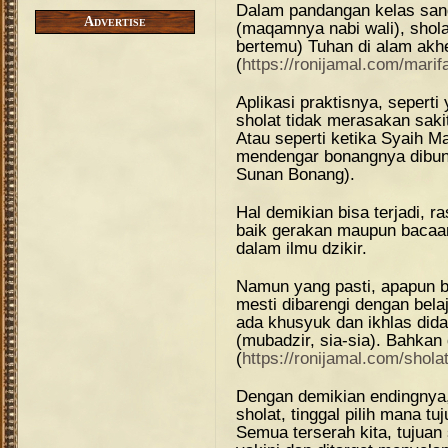
Dalam pandangan kelas sangat
Advertise
(maqamnya nabi wali), shola
bertemu) Tuhan di alam akhe
(
https://ronijamal.com/marifa
Aplikasi praktisnya, seperti
sholat tidak merasakan saki
Atau seperti ketika Syaih M
mendengar bonangnya dibuny
Sunan Bonang).
Hal demikian bisa terjadi, r
baik gerakan maupun bacaan,
dalam ilmu dzikir.
Namun yang pasti, apapun b
mesti dibarengi dengan bela
ada khusyuk dan ikhlas did
(mubadzir, sia-sia). Bahkan
(
https://ronijamal.com/shola
Dengan demikian endingnya,
sholat, tinggal pilih mana tu
Semua terserah kita, tujuan