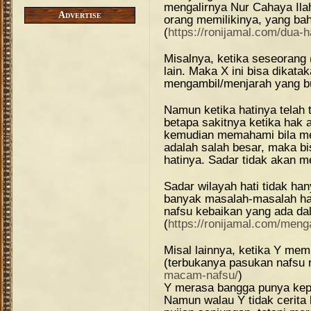
mengalirnya Nur Cahaya Ila
Advertise
orang memilikinya, yang bah
(
https://ronijamal.com/dua-ha
Misalnya, ketika seseorang
lain. Maka X ini bisa dikat
mengambil/menjarah yang b
Namun ketika hatinya telah 
betapa sakitnya ketika hak a
kemudian memahami bila men
adalah salah besar, maka bi
hatinya. Sadar tidak akan m
Sadar wilayah hati tidak han
banyak masalah-masalah hati
nafsu kebaikan yang ada dal
(
https://ronijamal.com/meng
Misal lainnya, ketika Y memi
(terbukanya pasukan nafsu r
macam-nafsu/
)
Y merasa bangga punya kepr
Namun walau Y tidak cerita