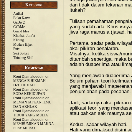
dan tidak dalam tekanan ma
Kategori
itukah?
Artikel
Buku Karya
Tulisan pemahaman pengala
GaDo-2
yang sudah ada. Khususnya d
GiTsMe
jiwa raga manusia (jasad, hat
Grand Idea
Khutbah Jum'at
Kliping
Pertama, sadar pada wilayah 
Mutiara Bijak
akal pikiran penalaran.
Puisi
Misalnya, ketika siswa/mur
Seri Solusi
Thinking Skill
ditambah sepertiga, maka 
adalah duaperlima atau lim
Komentar
Yang menjawab duaperlima a
Roni Djamaloeddin
on
Belum paham teori keilmuan
MENGAIS HIKMAH
DZULHIJJAH
yang menjawab limaperenam
Roni Djamaloeddin
on
penjumlahan pada pecahan.
RODA KEHIDUPAN
Roni Djamaloeddin
on
Jadi, sadarnya akal pikiran 
MEMANTAPKAN ILMU
DAN AKHLAK
aplikasi teori yang mendasa
Roni Djamaloeddin
on
atau bahkan sak maunya sen
TIDUR YANG MULIA
Roni Djamaloeddin
on
Kedua, sadar wilayah hati.
MEMBUMIKAN MAKNA
ISRA’ MI’RAJ
Hati yang dimaksud disini ad