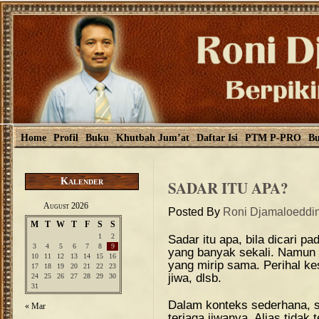
Home
Profil
Buku
Khutbah Jum’at
Daftar Isi
PTM P-PRO
Bu
Kalender
SADAR ITU APA?
August 2026
Posted By
Roni Djamaloeddi
M
T
W
T
F
S
S
1
2
Sadar itu apa, bila dicari p
3
4
5
6
7
8
9
yang banyak sekali. Namun
10
11
12
13
14
15
16
yang mirip sama. Perihal ke
17
18
19
20
21
22
23
jiwa, dlsb.
24
25
26
27
28
29
30
31
Dalam konteks sederhana, sa
« Mar
terjaga jiwanya. Alias tidak 