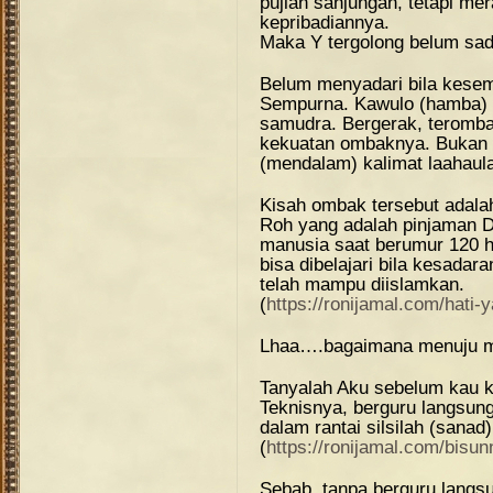
pujian sanjungan, tetapi m
kepribadiannya.
Maka Y tergolong belum sad
Belum menyadari bila kese
Sempurna. Kawulo (hamba) s
samudra. Bergerak, teromb
kekuatan ombaknya. Bukan k
(mendalam) kalimat laahaul
Kisah ombak tersebut adala
Roh yang adalah pinjaman D
manusia saat berumur 120 h
bisa dibelajari bila kesadara
telah mampu diislamkan.
(
https://ronijamal.com/hati-
Lhaa….bagaimana menuju m
Tanyalah Aku sebelum kau k
Teknisnya, berguru langsung
dalam rantai silsilah (sanad)
(
https://ronijamal.com/bisunn
Sebab, tanpa berguru langs