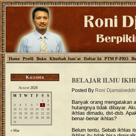
Home
Profil
Buku
Khutbah Jum’at
Daftar Isi
PTM P-PRO
Bu
Kalender
BELAJAR ILMU IKH
August 2026
Posted By
Roni Djamaloeddi
M
T
W
T
F
S
S
1
2
Banyak orang mengatakan aku
3
4
5
6
7
8
9
hutangnya tidak dibayar. Ak
10
11
12
13
14
15
16
ikhlas dimadu, dst-dsb. Apa
17
18
19
20
21
22
23
benar-benar ikhlas?
24
25
26
27
28
29
30
31
Belum tentu. Sebab ikhlas it
« Mar
Ikhlas itu tidak bisa dimisa