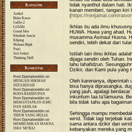
tidak nyanthol dalam hati. Ik
Kategori
kanan memberi, tangan kiri 
Artikel
(
https://ronijamal.com/rasion
Buku Karya
GaDo-2
Ikhlas itu ada ilmu khususn
GiTsMe
HUWA. Huwa yang ahad. Hu
Grand Idea
Khutbah Jum'at
musamma Asmaul Husna. Huw
Kliping
sendiri, lebih dekat dari tu
Mutiara Bijak
Puisi
Istilah lain ilmu ikhlas adal
Seri Solusi
Thinking Skill
dijaga sendiri oleh Tuhan. 
lahu lahafidzun. Sesungguh
Komentar
Dzikir, dan Kami pula yang
Roni Djamaloeddin
on
Oleh karenanya, diperintah 
MENGAIS HIKMAH
DZULHIJJAH
bisa hanya diprasangka, dug
Roni Djamaloeddin
on
yang jauh, apalagi berdasar
RODA KEHIDUPAN
inkuntum laa ta’lamuuna. Ber
Roni Djamaloeddin
on
bila tidak tahu apa bagaimana
MEMANTAPKAN ILMU
DAN AKHLAK
Roni Djamaloeddin
on
Sehingga mampu membedaka
TIDUR YANG MULIA
wirid. Tidak lagi terjebak 
Roni Djamaloeddin
on
sama antara dzikir dan wiri
MEMBUMIKAN MAKNA
ISRA’ MI’RAJ
kebanyakan mereka yang me