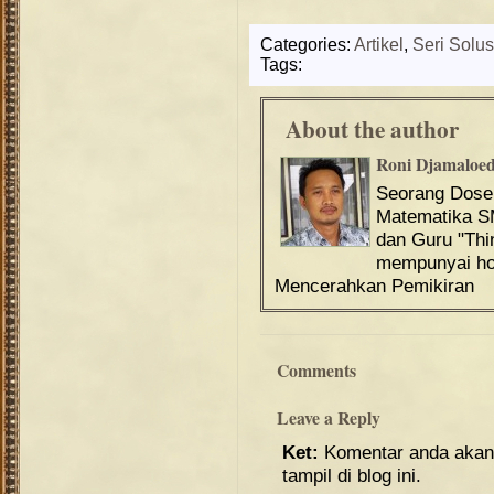
Categories:
Artikel
,
Seri Solus
Tags:
About the author
Roni Djamaloe
Seorang Dos
Matematika S
dan Guru "Th
mempunyai hob
Mencerahkan Pemikiran
Comments
Leave a Reply
Ket:
Komentar anda akan 
tampil di blog ini.