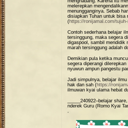
menghadang. Karena itu mest
melerepkan mengendalikann
menungganginya. Sebab hany
disiapkan Tuhan untuk bisa 
(
https://ronijamal.com/tuju
Contoh sederhana belajar il
tersinggung, maka segera dit
digaspool, sambil mendidik 
marah tersinggung adalah d
Demikian pula ketika muncu
segera diperangi dilerepkan
nyuwun ampun pangestu pad
Jadi simpulnya, belajar ilmu
hak dan sah (
https://ronija
ilmuwan kyai ulama hebat du
_____240922–belajar share, 
nderek Guru (Romo Kyai Ta
.