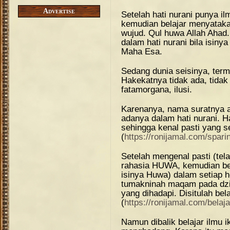
Advertise
Setelah hati nurani punya il
kemudian belajar menyataka
wujud. Qul huwa Allah Ahad
dalam hati nurani bila isin
Maha Esa.
Sedang dunia seisinya, term
Hakekatnya tidak ada, tida
fatamorgana, ilusi.
Karenanya, nama suratnya ad
adanya dalam hati nurani. Ha
sehingga kenal pasti yang s
(
https://ronijamal.com/spari
Setelah mengenal pasti (tela
rahasia HUWA, kemudian bel
isinya Huwa) dalam setiap 
tumakninah maqam pada dziki
yang dihadapi. Disitulah belaj
(
https://ronijamal.com/belaja
Namun dibalik belajar ilmu i