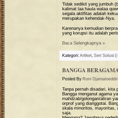
Tidak sedikit yang jumbuh (b
kalimat laa haula walaa qu
segala aktifitas adalah keku
merupakan kehendak-Nya.
Karenanya kemudian berpras
yang korupsi itu adalah per
Baca Selengkapnya »
Kategori:
Artikel
,
Seri Solusi
|
BANGGA BERAGAM
Posted By
Roni Djamaloeddi
Tanpa pernah disadari, kit
Bangga menganut agama yang
mahdzab/golongan/aliran yan
orprof yang dianggotai. Ban
skala minoritos, mayoritas,
saja.
Mengapa? Jawabnya sederhan