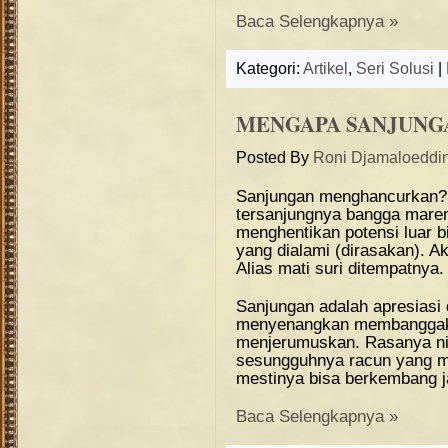
Baca Selengkapnya »
Kategori:
Artikel
,
Seri Solusi
|
MENGAPA SANJUN
Posted By
Roni Djamaloeddi
Sanjungan menghancurkan? 
tersanjungnya bangga marem 
menghentikan potensi luar
yang dialami (dirasakan). A
Alias mati suri ditempatnya.
Sanjungan adalah apresiasi 
menyenangkan membanggak
menjerumuskan. Rasanya ni
sesungguhnya racun yang me
mestinya bisa berkembang ja
Baca Selengkapnya »