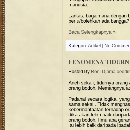
manusia.
Lantas, bagaimana dengan b
perlu/bolehkah ada bangga?
Baca Selengkapnya »
Kategori:
Artikel
|
No Commen
FENOMENA TIDURN
Posted By
Roni Djamaloeddi
Aneh sekali, tidurnya orang 
orang bodoh. Memangnya ad
Padahal secara logika, yang 
sama sekali. Tidak menghas
kebermanfaatan terhadap o
dikatakan lebih baik daripa
orang bodoh. Ilmu apa geran
itu lebih baik daripada iba