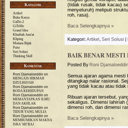
(tidak rusak, tidak kacau) s
Kategori
menyeluruh) meliputi struktu
Artikel
roh, rasa).
Buku Karya
GaDo-2
Baca Selengkapnya »
GiTsMe
Grand Idea
Khutbah Jum'at
Kliping
Kategori:
Artikel
,
Seri Solusi
|
Mutiara Bijak
Puisi
Seri Solusi
BAIK BENAR MESTI
Thinking Skill
Posted By
Roni Djamaloeddi
Komentar
Roni Djamaloeddin
on
Semua ajaran agama mesti b
MENGAIS HIKMAH
ditangkap nalar rasional. Sej
DZULHIJJAH
yang tidak kacau atau tidak 
Roni Djamaloeddin
on
RODA KEHIDUPAN
Roni Djamaloeddin
on
Ribuan ajaran tersebut, yan
MEMANTAPKAN ILMU
sekaligus. Dimensi lahiriah (
DAN AKHLAK
dimensi roh, dan dimensi ra
Roni Djamaloeddin
on
TIDUR YANG MULIA
Roni Djamaloeddin
on
Baca Selengkapnya »
MEMBUMIKAN MAKNA
ISRA’ MI’RAJ