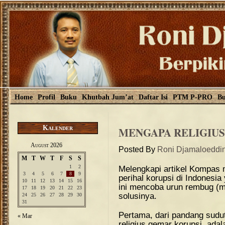
Home
Profil
Buku
Khutbah Jum’at
Daftar Isi
PTM P-PRO
Bu
Kalender
MENGAPA RELIGIUS
August 2026
Posted By
Roni Djamaloeddi
M
T
W
T
F
S
S
1
2
Melengkapi artikel Kompas 
3
4
5
6
7
8
9
perihal korupsi di Indonesi
10
11
12
13
14
15
16
ini mencoba urun rembug (m
17
18
19
20
21
22
23
solusinya.
24
25
26
27
28
29
30
31
Pertama, dari pandang sudut 
« Mar
religius gemar korupsi, ad