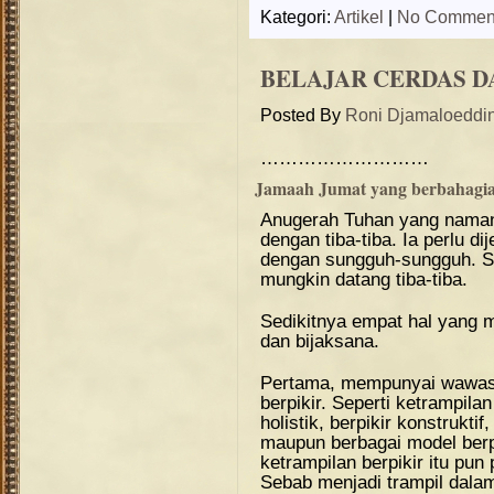
Kategori:
Artikel
|
No Commen
BELAJAR CERDAS D
Posted By
Roni Djamaloeddi
………………………
Jamaah Jumat yang berbahagia
Anugerah Tuhan yang namany
dengan tiba-tiba. Ia perlu di
dengan sungguh-sungguh. Se
mungkin datang tiba-tiba.
Sedikitnya empat hal yang 
dan bijaksana.
Pertama, mempunyai wawasa
berpikir. Seperti ketrampilan b
holistik, berpikir konstruktif
maupun berbagai model berp
ketrampilan berpikir itu pun
Sebab menjadi trampil dalam 