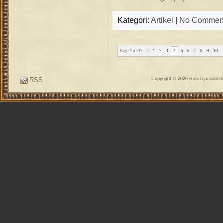
Kategori:
Artikel
|
No Commen
Page 4 of 47
<
1
2
3
4
5
6
7
8
9
10
..
RSS
Copyright © 2026
Roni Djamaloedd