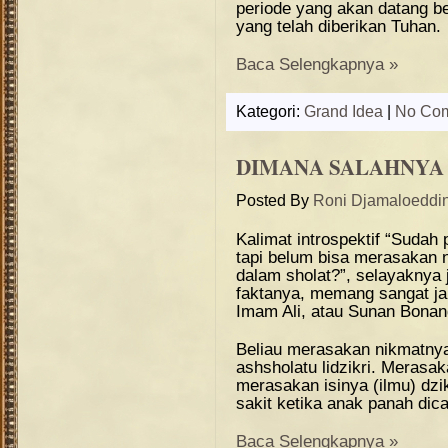
periode yang akan datang be
yang telah diberikan Tuhan.
Baca Selengkapnya »
Kategori:
Grand Idea
|
No Co
DIMANA SALAHNYA
Posted By
Roni Djamaloeddi
Kalimat introspektif “Sudah
tapi belum bisa merasakan n
dalam sholat?”, selayaknya 
faktanya, memang sangat ja
Imam Ali, atau Sunan Bonan
Beliau merasakan nikmatny
ashsholatu lidzikri. Meras
merasakan isinya (ilmu) dzi
sakit ketika anak panah dica
Baca Selengkapnya »