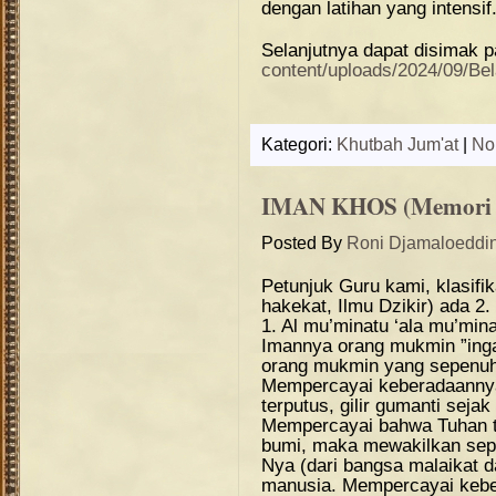
dengan latihan yang intensif
Selanjutnya dapat disimak p
content/uploads/2024/09/Bel
Kategori:
Khutbah Jum'at
|
No
IMAN KHOS (Memori N
Posted By
Roni Djamaloeddi
Petunjuk Guru kami, klasifi
hakekat, Ilmu Dzikir) ada 2.
1. Al mu’minatu ‘ala mu’mina
Imannya orang mukmin ”inga
orang mukmin yang sepenuh
Mempercayai keberadaannya
terputus, gilir gumanti seja
Mempercayai bahwa Tuhan t
bumi, maka mewakilkan sep
Nya (dari bangsa malaikat 
manusia. Mempercayai kebe