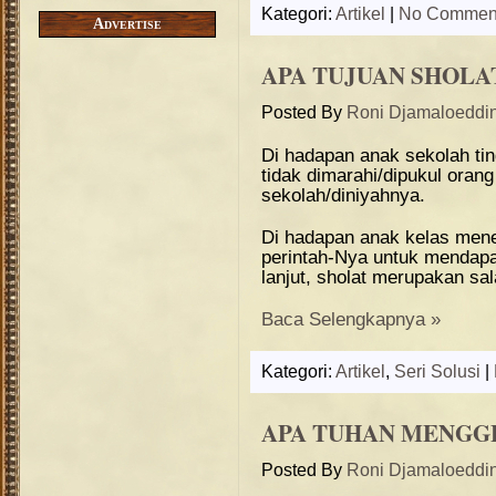
Kategori:
Artikel
|
No Commen
Advertise
APA TUJUAN SHOLA
Posted By
Roni Djamaloeddi
Di hadapan anak sekolah ti
tidak dimarahi/dipukul orang
sekolah/diniyahnya.
Di hadapan anak kelas mene
perintah-Nya untuk mendap
lanjut, sholat merupakan sa
Baca Selengkapnya »
Kategori:
Artikel
,
Seri Solusi
|
APA TUHAN MENGG
Posted By
Roni Djamaloeddi